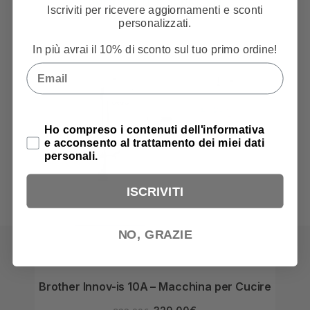
PRODOTTI CORRELATI
Iscriviti per ricevere aggiornamenti e sconti
personalizzati.
In più avrai il 10% di sconto sul tuo primo ordine!
Email
Privacy Policy
Ho compreso i contenuti dell'informativa
e acconsento al trattamento dei miei dati
personali.
ISCRIVITI
NO, GRAZIE
Brother Innov-is 10A – Macchina per Cucire
B