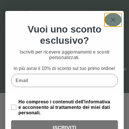
Vuoi uno sconto
PAGAMENTI SICURI
ASSISTENZA ALL'ACQUISTO
ANCHE A RATE
+39 049 880 20 22
esclusivo?
Iscriviti per ricevere aggiornamenti e sconti
personalizzati.
In più avrai il 10% di sconto sul tuo primo ordine!
SPEDIZIONI CON CORRIERE
ASSISTENZA POST VENDITA
GRATIS OLTRE 69,99€
+39 049 880 20 22
Email
Privacy Policy
Ho compreso i contenuti dell'informativa
e acconsento al trattamento dei miei dati
ISCRIVITI ALLA NOSTRA NEWSLETTER!
personali.
ISCRIVITI