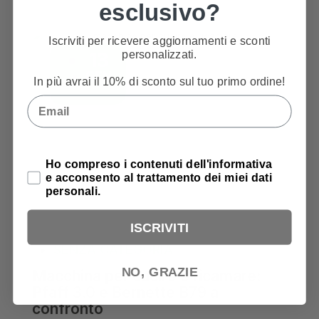
esclusivo?
Iscriviti per ricevere aggiornamenti e sconti
personalizzati.
13
GEN
In più avrai il 10% di sconto sul tuo primo ordine!
Email
Privacy Policy
Ho compreso i contenuti dell'informativa
e acconsento al trattamento dei miei dati
personali.
ISCRIVITI
SENZA CATEGORIA
NO, GRAZIE
Macchina per cucire e ricamare:
Pfaff 3.0 e Bernette B79 a
confronto