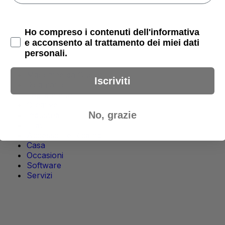
Privacy Policy
Ho compreso i contenuti dell'informativa
e acconsento al trattamento dei miei dati
personali.
Macchine da Cucire
Iscriviti
Ricamatrici
Taglia e cuci
Creative
No, grazie
Industriali
Filati
Accessori e Ricambi
Casa
Occasioni
Software
Servizi